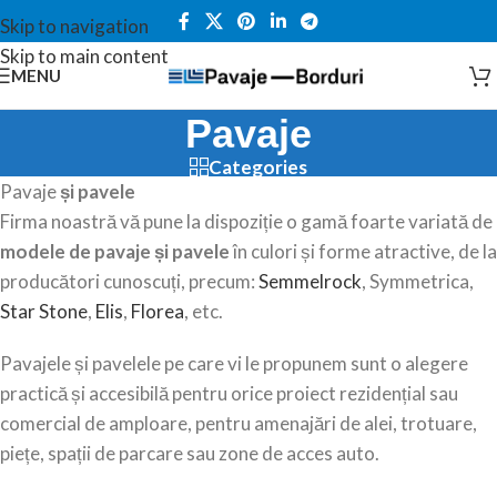
Skip to navigation
Skip to main content
MENU
Pavaje
Categories
Pavaje
și pavele
Firma noastră vă pune la dispoziție o gamă foarte variată de
modele de pavaje și pavele
în culori și forme atractive, de la
producători cunoscuți, precum:
Semmelrock
, Symmetrica,
Star Stone
,
Elis
,
Florea
, etc.
Pavajele și pavelele pe care vi le propunem sunt o alegere
practică și accesibilă pentru orice proiect rezidențial sau
comercial de amploare, pentru amenajări de alei, trotuare,
piețe, spații de parcare sau zone de acces auto.