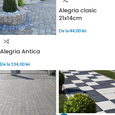
Alegria clasic
21x14cm
De la
44,00
lei
Alegria Antica
De la
134,00
lei