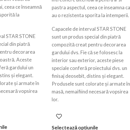
ui, ceea ce înseamnă
pastra aspectul, ceea ce inseamna c
sporită la
au o rezistenta sporita la intemperii.
Capacele de interval STAR STONE
rval STAR STONE
sunt un produs special din piatră
cial din piatră
compozită creat pentru decorarea
pentru decorarea
gardului dvs. Fie că se folosesc la
oastră. Aceste
interior sau exterior, aceste piese
feră gardului un
speciale conferă proiectului dvs. un
istins și elegant.
finisaj deosebit, distins și elegant.
orate și armate în
Produsele sunt colorate și armate în
necesară vopsirea
masă, nemaifiind necesară vopsirea
lor.
nile
Selectează opțiunile