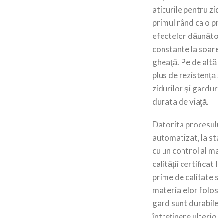
aticurile pentru zi
primul rând ca o p
efectelor dăunăto
constante la soare
gheaţă. Pe de alt
plus de rezistenţă 
zidurilor şi gardur
durata de viaţă.
Datorita procesulu
automatizat, la s
cu un control al 
calității certificat
prime de calitate 
materialelor folos
gard sunt durabile
întreținere ulteri