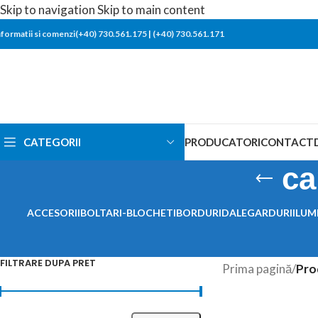
Skip to navigation
Skip to main content
nformatii si comenzi(+40) 730.561.175
|
(+40) 730.561.171
CATEGORII
PRODUCATORI
CONTACT
ca
ACCESORII
BOLTARI-BLOCHETI
BORDURI
DALE
GARDURI
ILUM
FILTRARE DUPA PRET
Prima pagină
/
Pro