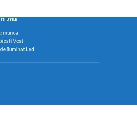
II UTILE
de munca
oiesti Vest
de iluminat Led