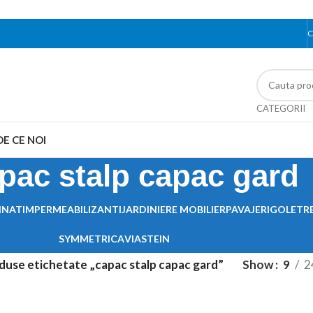
C
CATEGORII
DE CE NOI
pac stalp capac gard
INAT
IMPERMEABILIZANTI
JARDINIERE MOBILIER
PAVAJE
RIGOLE
TR
SYMMETRICA
VIASTEIN
duse etichetate „capac stalp capac gard”
Show
9
2