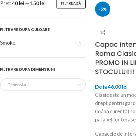
Preț:
40 lei
—
150 lei
FILTREAZĂ
-5%
FILTRARE DUPA CULOARE
Smoke
Capac inter
3
Roma Clasi
PROMO IN L
FILTRARE DUPA DIMENSIUNI
STOCULUI!!!
De la
46,00
lei
Clasic este un mod
drept pentru gard,
(mână curentă) sa
parapeților terase
Capacele de interv