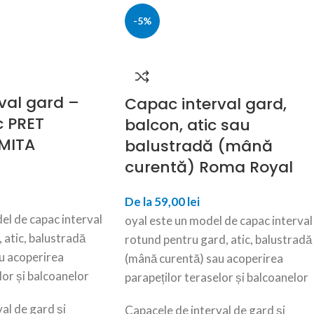
-5%
val gard –
Capac interval gard,
c PRET
balcon, atic sau
IMITA
balustradă (mână
curentă) Roma Royal
De la
59,00
lei
el de capac interval
oyal este un model de capac interval
 atic, balustradă
rotund pentru gard, atic, balustradă
u acoperirea
(mână curentă) sau acoperirea
lor și balcoanelor
parapeților teraselor și balcoanelor
al de gard şi
Capacele de interval de gard şi