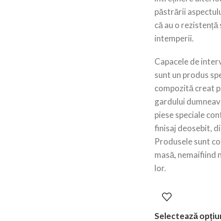
păstrării aspectul
că au o rezistență 
intemperii.
Capacele de inte
sunt un produs spe
compozită creat 
gardului dumneav
piese speciale con
finisaj deosebit, d
Produsele sunt col
masă, nemaifiind 
lor.
Selectează opțiu