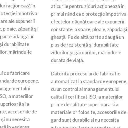
duri acţionează în
aticurile pentru ziduri acţionează în
rotecţie împotriva
primul rând ca o protecţie împotriva
are ale expunerii
efectelor dăunătoare ale expunerii
, ploaie, zăpadă şi
constante la soare, ploaie, zăpadă şi
ă parte adaugă un
gheaţă. Pe de altă parte adaugă un
şi durabilitate
plus de rezistenţă şi durabilitate
ilor, mărindu-le
zidurilor şi gardurilor, mărindu-le
durata de viaţă.
i de fabricare
Datorita procesului de fabricatie
tandarde europene,
automatizat la standarde europene,
managementului
cu un control al managementului
 ISO, a materiilor
calitatii certificat ISO, a materiilor
superioară și a
prime de calitate superioara si a
ite, accesoriile de
materialelor folosite, accesoriile de
 și nu necesită
gard sunt durabile si nu necesita
oară în vederea
intretinere ulterioara pentru a-si