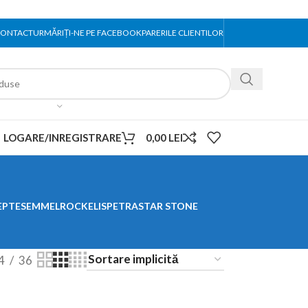
ONTACT
URMĂRIȚI-NE PE FACEBOOK
PARERILE CLIENTILOR
LOGARE/INREGISTRARE
0,00
LEI
EPTE
SEMMELROCK
ELIS
PETRA
STAR STONE
4
36