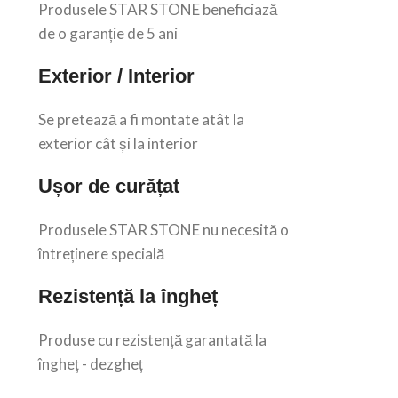
Produsele STAR STONE beneficiază
de o garanție de 5 ani
Exterior / Interior
Se pretează a fi montate atât la
exterior cât și la interior
Ușor de curățat
Produsele STAR STONE nu necesită o
întreținere specială
Rezistență la îngheț
Produse cu rezistență garantată la
îngheț - dezgheț