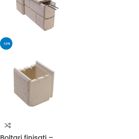
-10%
Bolțari finisați –