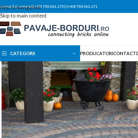
nformatii si comenzi(+40) 730.561.175
Skip to navigation
|
(+40) 730.561.171
Skip to main content
CATEGORII
PRODUCATORI
CONTACT