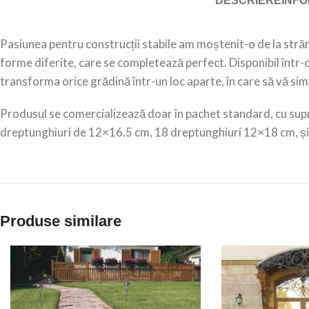
DESCRIERE
INFO
Pasiunea pentru construcții stabile am moștenit-o de la stră
forme diferite, care se completează perfect. Disponibil într-
transforma orice grădină într-un loc aparte, în care să vă simț
Produsul se comercializează doar în pachet standard, cu sup
dreptunghiuri de 12×16.5 cm, 18 dreptunghiuri 12×18 cm, ș
Produse similare