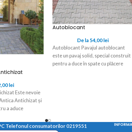
Autoblocant
De la
54,00
lei
Autoblocant Pavajul autoblocant
este un pavaj solid, special construit
pentru a duce în spate cu plăcere
tone de greutate, fiind
ntichizat
2,00
lei
ichizat Este nevoie
Antica Antichizat și
tru a aduce
lor de
INFORMAT
C Telefonul consumatorilor 0219551