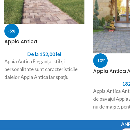
-5%
Appia Antica
De la
152,00
lei
-10%
Appia Antica Eleganţă, stil şi
personalitate sunt caracteristicile
Appia Antica A
dalelor Appia Antica iar spaţiul
18
amenajat cu aceste dale devine locul
Appia Antica Ant
de
de pavajul Appia 
nu de magie, pen
farmecul vremuri
ANP