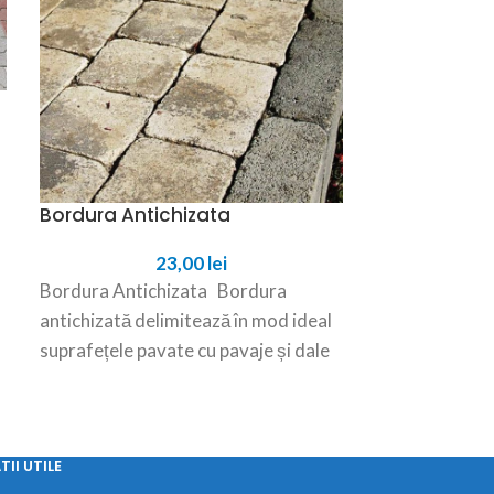
Bordura Antichizata
-12%
23,00
lei
Bordura Arc
Bordura Antichizata Bordura
De
antichizată delimitează în mod ideal
Bordura Arca
suprafețele pavate cu pavaje și dale
pentru delimit
cu aspect antichizat, precum
flori sau vedet
Castelletto
pentru încadra
Caracteristici 
II UTILE