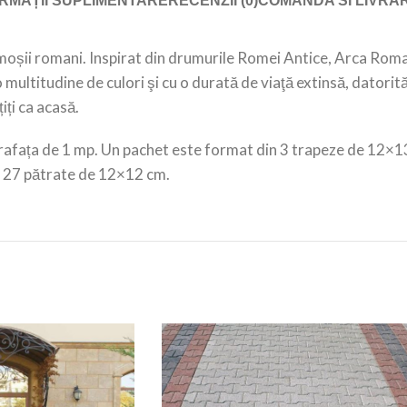
RMAȚII SUPLIMENTARE
RECENZII (0)
COMANDA SI LIVRA
moșii romani. Inspirat din drumurile Romei Antice, Arca Roma
o multitudine de culori şi cu o durată de viaţă extinsă, dato
iți ca acasă.
rafața de 1 mp. Un pachet este format din 3 trapeze de 12×1
i 27 pătrate de 12×12 cm.