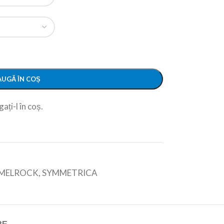
UGĂ ÎN COȘ
ați-l în coș.
MELROCK
,
SYMMETRICA