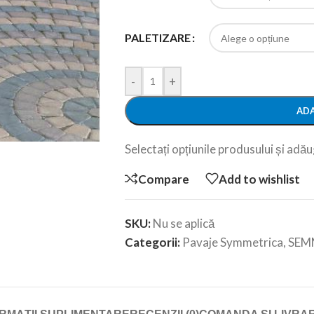
PALETIZARE
-
+
ADA
Selectați opțiunile produsului și adăug
Compare
Add to wishlist
SKU:
Nu se aplică
Categorii:
Pavaje Symmetrica
,
SEM