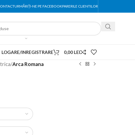
ONTACT
URMĂRIȚI-NE PE FACEBOOK
PARERILE CLIENTILOR
LOGARE/INREGISTRARE
0,00
LEI
trica
/
Arca Romana