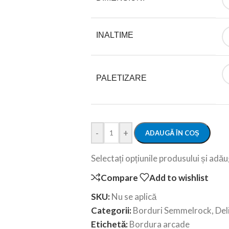
INALTIME
PALETIZARE
-
+
ADAUGĂ ÎN COȘ
Selectați opțiunile produsului și adăug
Compare
Add to wishlist
SKU:
Nu se aplică
Categorii:
Borduri Semmelrock
,
Del
Etichetă:
Bordura arcade