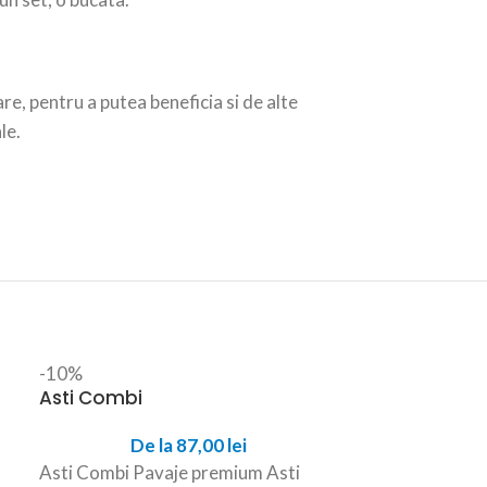
are, pentru a putea beneficia si de alte
le.
Autoblocan
-10%
Asti Combi
De
De la
87,00
lei
Autoblocant P
Asti Combi Pavaje premium Asti
este un pavaj s