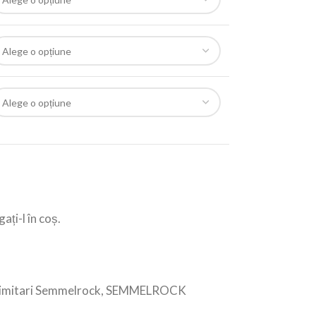
ați-l în coș.
imitari Semmelrock
,
SEMMELROCK