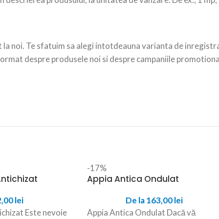
nt la noi. Te sfatuim sa alegi intotdeauna varianta de inregistr
 informat despre produsele noi si despre campaniile promotiona
-17%
ntichizat
Appia Antica Ondulat
2,00
lei
De la
163,00
lei
ichizat Este nevoie
Appia Antica Ondulat Dacă vă