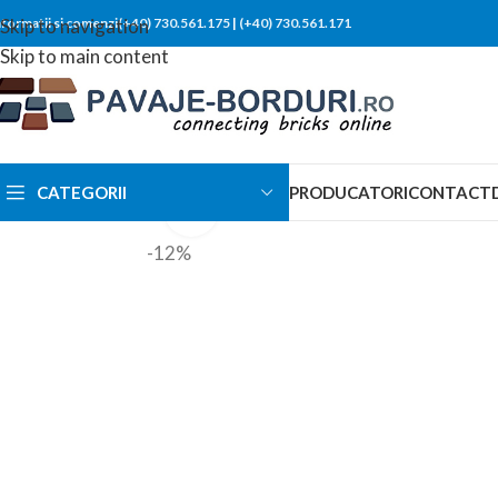
nformatii si comenzi(+40) 730.561.175
Skip to navigation
|
(+40) 730.561.171
Skip to main content
CATEGORII
PRODUCATORI
CONTACT
Click to enlarge
-12%