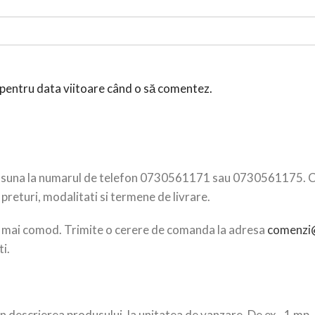
r pentru data viitoare când o să comentez.
, suna la numarul de telefon 0730561171 sau 0730561175. Cons
preturi, modalitati si termene de livrare.
i e mai comod. Trimite o cerere de comanda la adresa
comenzi@
ti.
descrierea produsului, la unitatea de vanzare. De ex., 1 mp, 