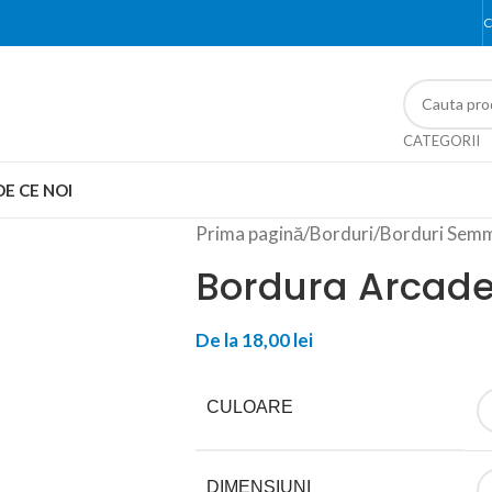
C
CATEGORII
DE CE NOI
Prima pagină
/
Borduri
/
Borduri Sem
Bordura Arcade
De la
18,00
lei
CULOARE
DIMENSIUNI