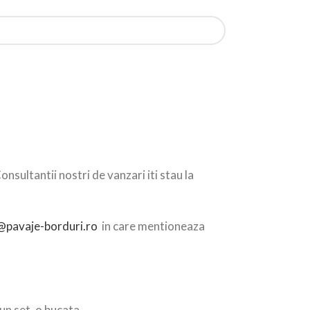
ultantii nostri de vanzari iti stau la
pavaje-borduri.ro
in care mentioneaza
un set, o bucata.