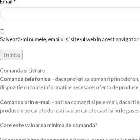
Email
*
Salvează-mi numele, emailul și site-ul web în acest navigato
Comanda si Livrare
Comanda telefonica
– daca preferi sa comanzi prin telefon
dispozitie cu toate informatiile necesare: oferta de produse, 
Comanda prin e
–
mail
–poti sa comanzi si pe e-mail, daca it
produsele pe care le doresti sau pe care le cauti si nu le gases
Care este valoarea minima de comanda?
Valoarea minima de comanda a fiecarui produs este trecuta in 