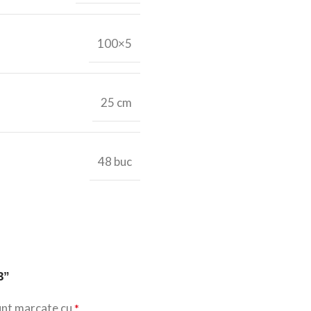
100×5
25 cm
48 buc
3”
unt marcate cu
*