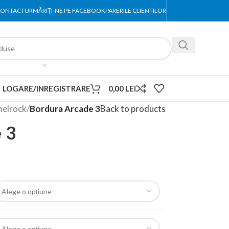
ONTACT
URMĂRIȚI-NE PE FACEBOOK
PARERILE CLIENTILOR
LOGARE/INREGISTRARE
0,00
LEI
melrock
/
Bordura Arcade 3
Back to products
 3