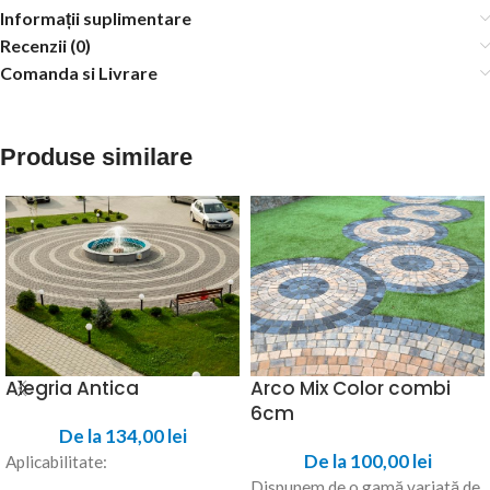
Informații suplimentare
Recenzii (0)
Comanda si Livrare
Produse similare
Alegria Antica
Arco Mix Color combi
6cm
De la
134,00
lei
De la
100,00
lei
Aplicabilitate:
Dispunem de o gamă variată de