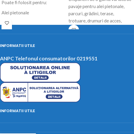
Poate fi folosit pentru:
pavaje pentru alei pietonale,
Alei pietonale
parcuri, grădini, terase,
Parcări
trotuare, drumuri de acces,
Parcuri
benzinării, etc.
Drumuri de acces
Create după un design modern
Trotuare
şi unic în România, pavajele vă
INFORMATII UTILE
Potrivire cu alte produse:
vor îndruma paşii într-un
ANPC Telefonul consumatorilor 0219551
Poate fi combinat cu:
ambient exterior deosebit.
Pavajele sunt ușor de montat şi
Borduri si rigole
se armonizează perfect cu orice
stil architectural.
INFORMATII UTILE