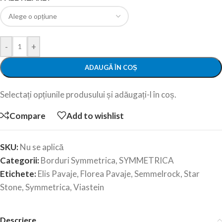
-
+
ADAUGĂ ÎN COȘ
Selectați opțiunile produsului și adăugați-l în coș.
Compare
Add to wishlist
SKU:
Nu se aplică
Categorii:
Borduri Symmetrica
,
SYMMETRICA
Etichete:
Elis Pavaje
,
Florea Pavaje
,
Semmelrock
,
Star
Stone
,
Symmetrica
,
Viastein
Descriere