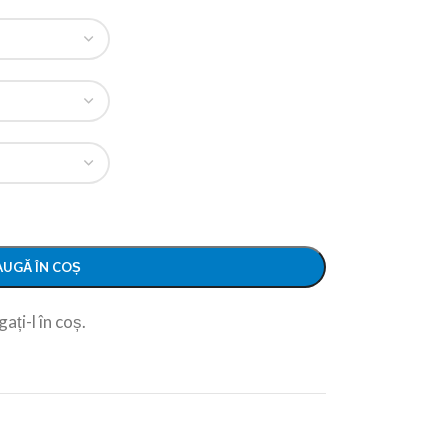
UGĂ ÎN COȘ
ați-l în coș.