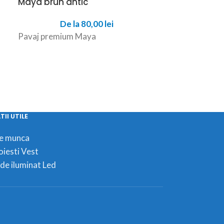
Maya brun antic
Mediterana
De la
80,00
lei
De
Pavaj premium Maya
Pavaj premiu
II UTILE
de munca
oiesti Vest
de iluminat Led