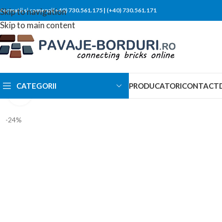
nformatii si comenzi(+40) 730.561.175
Skip to navigation
|
(+40) 730.561.171
Skip to main content
CATEGORII
PRODUCATORI
CONTACT
Click to enlarge
-24%