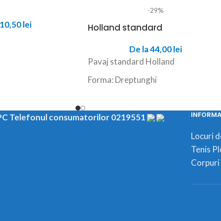
-29%
10,50
lei
Holland standard
De la
44,00
lei
Pavaj standard Holland
Forma: Dreptunghi
INFORMAT
C Telefonul consumatorilor 0219551
Locuri 
Tenis Pl
Corpuri 