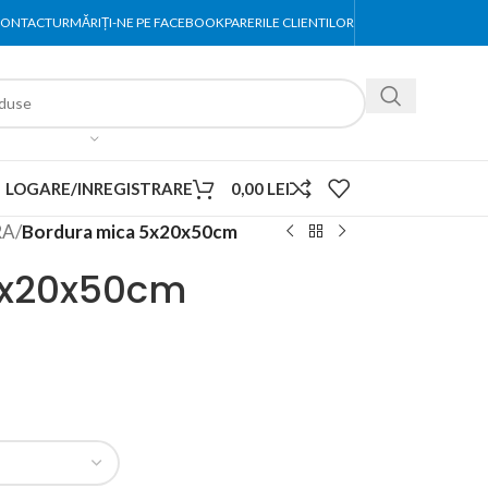
ONTACT
URMĂRIȚI-NE PE FACEBOOK
PARERILE CLIENTILOR
LOGARE/INREGISTRARE
0,00
LEI
RA
/
Bordura mica 5x20x50cm
5x20x50cm