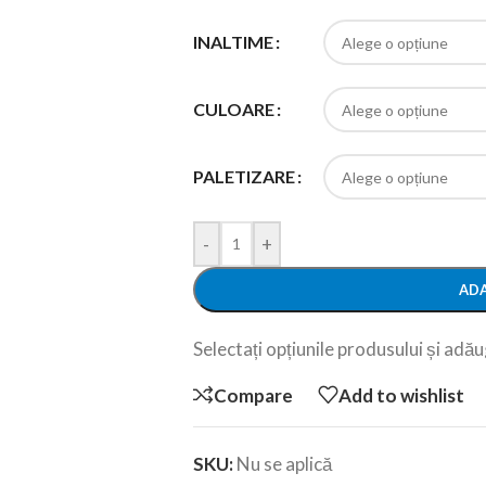
INALTIME
CULOARE
PALETIZARE
-
+
ADA
Selectați opțiunile produsului și adăug
Compare
Add to wishlist
SKU:
Nu se aplică