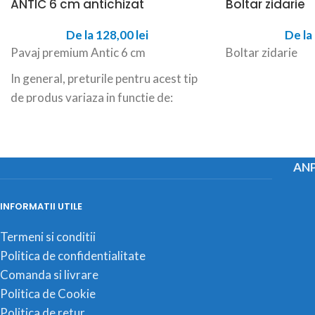
ANTIC 6 cm antichizat
Boltar zidarie
De la
128,00
lei
De la
Pavaj premium Antic 6 cm
Boltar zidarie
In general, preturile pentru acest tip
de produs variaza in functie de:
cant (cu sau fara)
culoare
etc.
ANP
Pretul este pe mp si nu include
transport
INFORMATII UTILE
Asadar, pentru informatii
Termeni si conditii
suplimentare referitor la BUC/MP,
Politica de confidentialitate
BUC/PALET, KG/PALET, MP/ML
Comanda si livrare
PALET, va invitam sa ne contactati la
Politica de Cookie
numarul de telefon afisat mai jos:
Politica de retur