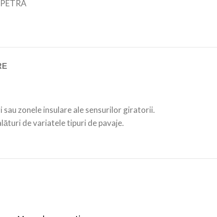
PETRA
RE
 sau zonele insulare ale sensurilor giratorii.
lături de variatele tipuri de pavaje.