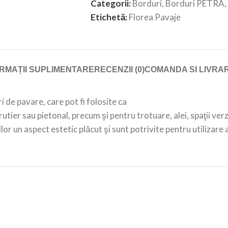
Categorii:
Borduri
,
Borduri PETRA
,
Etichetă:
Florea Pavaje
RMAȚII SUPLIMENTARE
RECENZII (0)
COMANDA SI LIVRA
de pavare, care pot fi folosite ca
tier sau pietonal, precum şi pentru trotuare, alei, spaţii verzi
or un aspect estetic plăcut şi sunt potrivite pentru utilizare a