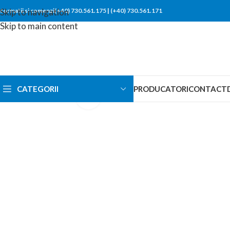
nformatii si comenzi(+40) 730.561.175
Skip to navigation
|
(+40) 730.561.171
Skip to main content
CATEGORII
PRODUCATORI
CONTACT
Click to enlarge