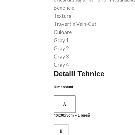
Beneficii:
Textura
Travertin Vein-Cut
Culoare
Gray 1
Gray 2
Gray 3
Gray 4
Detalii Tehnice
Dimensiuni
40x30x5cm – 1 piesă