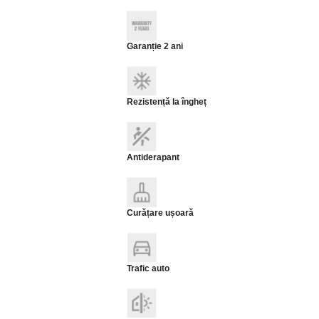
Garanție 2 ani
Rezistență la îngheț
Antiderapant
Curățare ușoară
Trafic auto