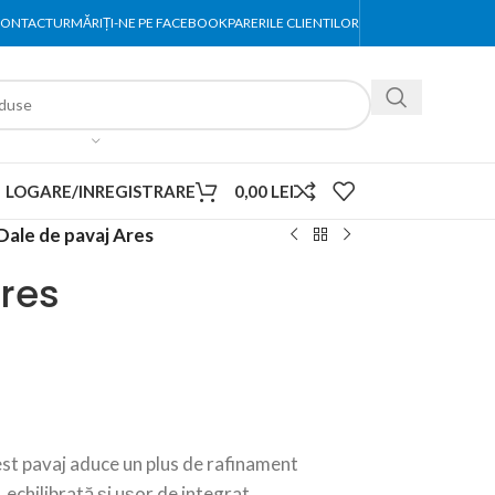
ONTACT
URMĂRIȚI-NE PE FACEBOOK
PARERILE CLIENTILOR
LOGARE/INREGISTRARE
0,00
LEI
Dale de pavaj Ares
res
acest pavaj aduce un plus de rafinament
, echilibrată și ușor de integrat.