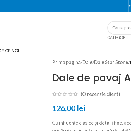
C
CATEGORII
DE CE NOI
Prima pagină
/
Dale
/
Dale Star Stone
/
Dale de pavaj A
(O recenzie client)
126,00
lei
Cu influențe clasice și detalii fine, 
oricărui spațiu, într-o formă durabilă