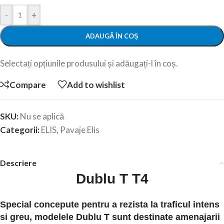
-
+
ADAUGĂ ÎN COȘ
Selectați opțiunile produsului și adăugați-l în coș.
Compare
Add to wishlist
SKU:
Nu se aplică
Categorii:
ELIS
,
Pavaje Elis
Descriere
Dublu T T4
Special concepute pentru a rezista la traficul intens
si greu, modelele Dublu T sunt destinate amenajarii