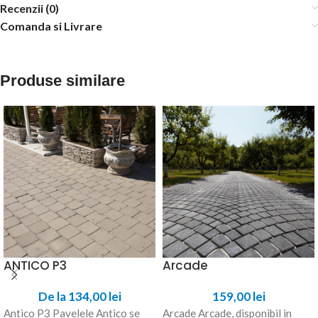
Recenzii (0)
Comanda si Livrare
Produse similare
ANTICO P3
Arcade
De la
134,00
lei
159,00
lei
Antico P3 Pavelele Antico se
Arcade Arcade, disponibil in