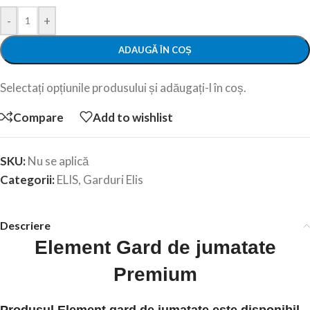
-
+
ADAUGĂ ÎN COȘ
Selectați opțiunile produsului și adăugați-l în coș.
Compare
Add to wishlist
SKU:
Nu se aplică
Categorii:
ELIS
,
Garduri Elis
Descriere
Element Gard de jumatate
Premium