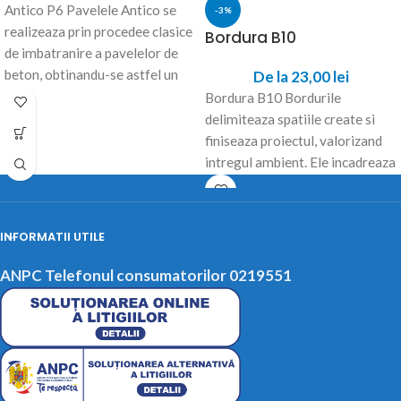
Antico P6 Pavelele Antico se
-3%
realizeaza prin procedee clasice
Bordura B10
de imbatranire a pavelelor de
beton, obtinandu-se astfel un
De la
23,00
lei
aspect care
Bordura B10 Bordurile
delimiteaza spatiile create si
finiseaza proiectul, valorizand
intregul ambient. Ele incadreaza
si dau forma concreta aleilor,
strazilor,
INFORMATII UTILE
ANPC Telefonul consumatorilor 0219551