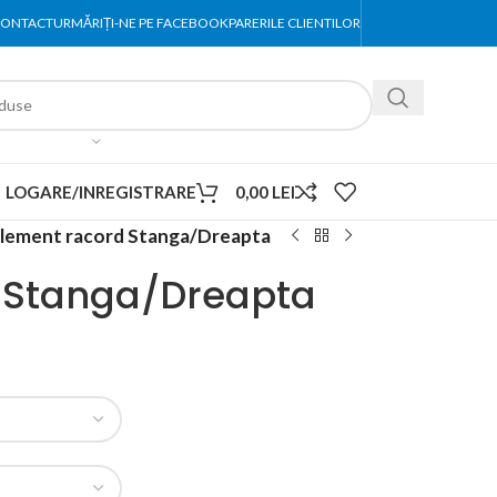
ONTACT
URMĂRIȚI-NE PE FACEBOOK
PARERILE CLIENTILOR
LOGARE/INREGISTRARE
0,00
LEI
lement racord Stanga/Dreapta
 Stanga/Dreapta