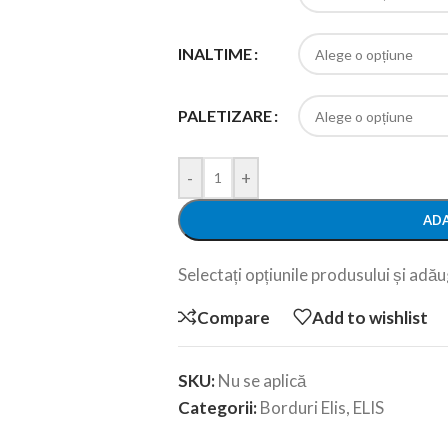
INALTIME
PALETIZARE
-
+
ADA
Selectați opțiunile produsului și adăug
Compare
Add to wishlist
SKU:
Nu se aplică
Categorii:
Borduri Elis
,
ELIS