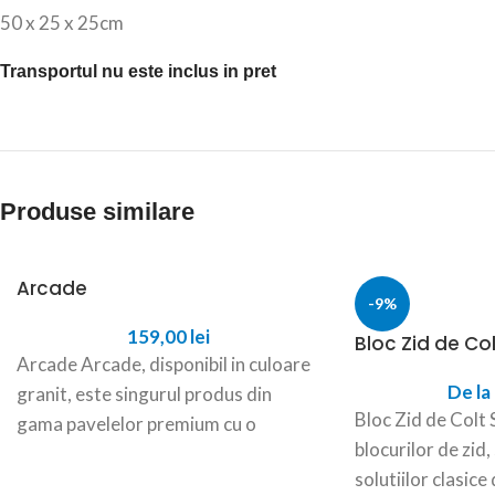
50 x 25 x 25cm
Transportul nu este inclus in pret
Produse similare
Arcade
-9%
159,00
lei
Bloc Zid de Co
Arcade Arcade, disponibil in culoare
De la
granit, este singurul produs din
Bloc Zid de Colt 
gama pavelelor premium cu o
blocurilor de zid
grosime de 100mm. Model modern,
solutiilor clasice