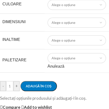
CULOARE
DIMENSIUNI
INALTIME
PALETIZARE
Anulează
-
+
ADAUGĂ ÎN COȘ
Selectați opțiunile produsului și adăugați-l în coș.
Compare
Add to wishlist