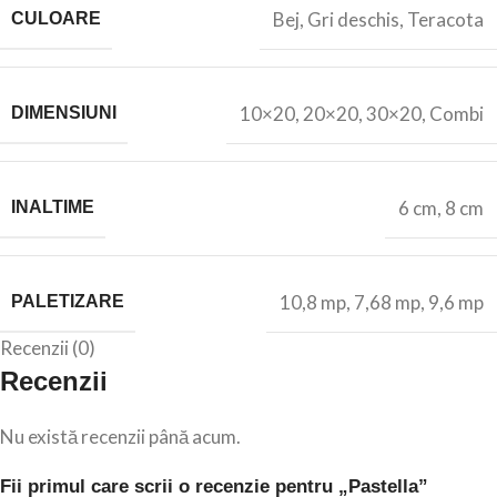
Bej
,
Gri deschis
,
Teracota
CULOARE
10×20
,
20×20
,
30×20
,
Combi
DIMENSIUNI
6 cm
,
8 cm
INALTIME
10,8 mp
,
7,68 mp
,
9,6 mp
PALETIZARE
Recenzii (0)
Recenzii
Nu există recenzii până acum.
Fii primul care scrii o recenzie pentru „Pastella”