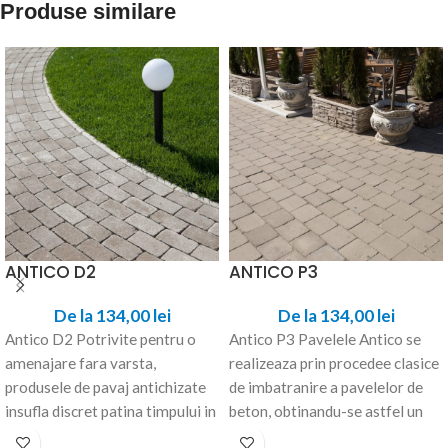
Produse similare
ANTICO D2
ANTICO P3
De la
134,00
lei
De la
134,00
lei
Antico D2 Potrivite pentru o
Antico P3 Pavelele Antico se
amenajare fara varsta,
realizeaza prin procedee clasice
produsele de pavaj antichizate
de imbatranire a pavelelor de
insufla discret patina timpului in
beton, obtinandu-se astfel un
spatiul amenajat. Disponibile
aspect care