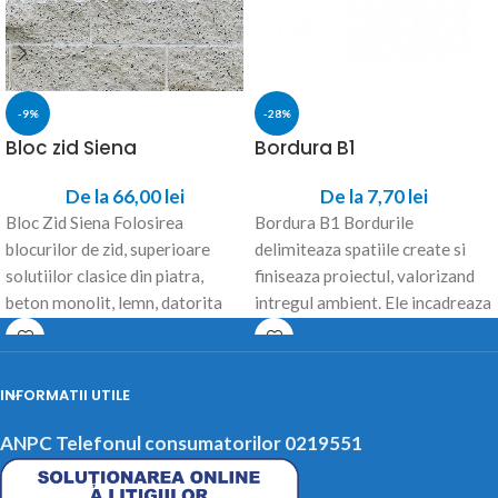
-9%
-28%
Bloc zid Siena
Bordura B1
De la
66,00
lei
De la
7,70
lei
Bloc Zid Siena Folosirea
Bordura B1 Bordurile
blocurilor de zid, superioare
delimiteaza spatiile create si
solutiilor clasice din piatra,
finiseaza proiectul, valorizand
beton monolit, lemn, datorita
intregul ambient. Ele incadreaza
timpului scurt de montaj,
si dau forma concreta aleilor,
strazilor,
INFORMATII UTILE
ANPC Telefonul consumatorilor 0219551