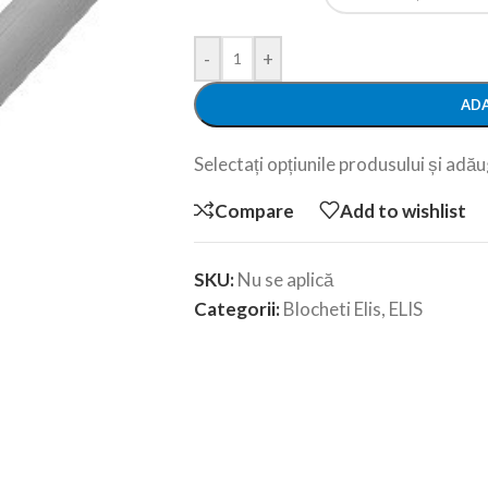
-
+
ADA
Selectați opțiunile produsului și adăug
Compare
Add to wishlist
SKU:
Nu se aplică
Categorii:
Blocheti Elis
,
ELIS