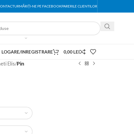
ONTACT
URMĂRIȚI-NE PE FACEBOOK
PARERILE CLIENTILOR
LOGARE/INREGISTRARE
0,00
LEI
eti Elis
/
Pin