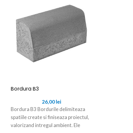
Bordura B3
Bordura B3.1
26,00
lei
Bordura B3 Bordurile delimiteaza
Bordura B3.1 
spatiile create si finiseaza proiectul,
spatiile create
valorizand intregul ambient. Ele
valorizand int