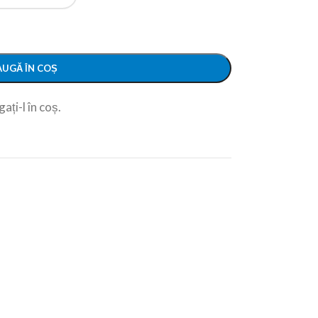
UGĂ ÎN COȘ
ați-l în coș.