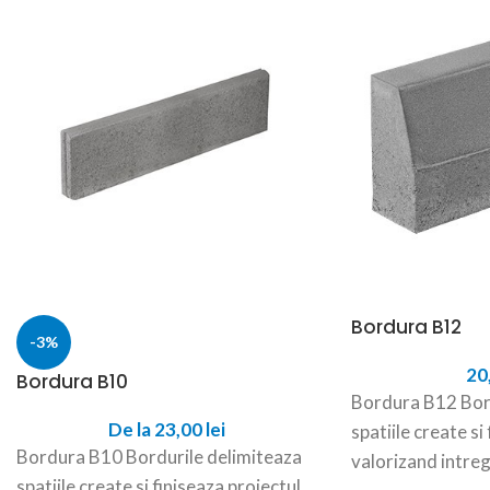
Bordura B12
-3%
20
Bordura B10
Bordura B12 Bord
De la
23,00
lei
spatiile create si
Bordura B10 Bordurile delimiteaza
valorizand intreg
spatiile create si finiseaza proiectul,