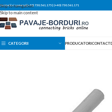
nformatii si comenzi(+40) 730.561.175
Skip to navigation
|
(+40) 730.561.171
Skip to main content
CATEGORII
PRODUCATORI
CONTACT