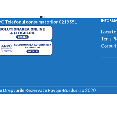
u forma concreta
incadreaza si dau forma concreta
aleilor, strazilor,
INFORMAT
C Telefonul consumatorilor 0219551
Locuri 
Tenis Pl
Corpuri 
e Drepturile Rezervate Pavaje-Borduri.ro
2020