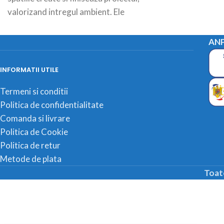
incadreaza si da
valorizand intregul ambient. Ele
aleilor, strazilor,
incadreaza si dau forma concreta
aleilor, strazilor,
ANP
INFORMATII UTILE
Termeni si conditii
Politica de confidentialitate
Comanda si livrare
Politica de Cookie
Politica de retur
Metode de plata
Toat