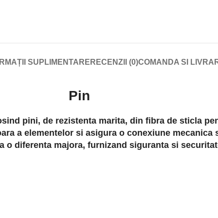
RMAȚII SUPLIMENTARE
RECENZII (0)
COMANDA SI LIVRA
Pin
sind pini, de rezistenta marita, din fibra de sticla p
soara a elementelor si asigura o conexiune mecanica s
a o diferenta majora, furnizand siguranta si securitat