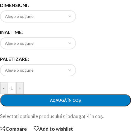
DIMENSIUNI
INALTIME
PALETIZARE
-
+
ADAUGĂ ÎN COȘ
Selectați opțiunile produsului și adăugați-l în coș.
Compare
Add to wishlist