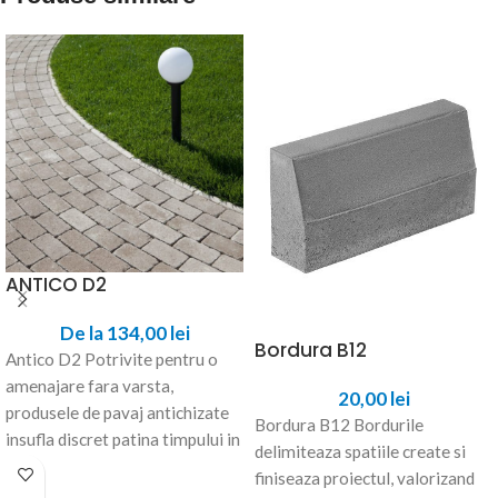
ANTICO D2
De la
134,00
lei
Bordura B12
Antico D2 Potrivite pentru o
amenajare fara varsta,
20,00
lei
produsele de pavaj antichizate
Bordura B12 Bordurile
insufla discret patina timpului in
delimiteaza spatiile create si
spatiul amenajat. Disponibile
finiseaza proiectul, valorizand