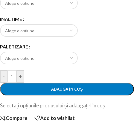
INALTIME
PALETIZARE
-
+
ADAUGĂ ÎN COȘ
Selectați opțiunile produsului și adăugați-l în coș.
Compare
Add to wishlist