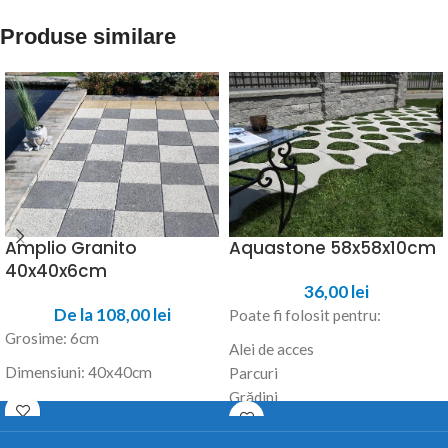
Produse similare
Amplio Granito
Aquastone 58x58x10cm
40x40x6cm
36,00
lei
De la
108,00
lei
Poate fi folosit pentru:
Grosime: 6cm
Alei de acces
Dimensiuni: 40x40cm
Parcuri
Grădini