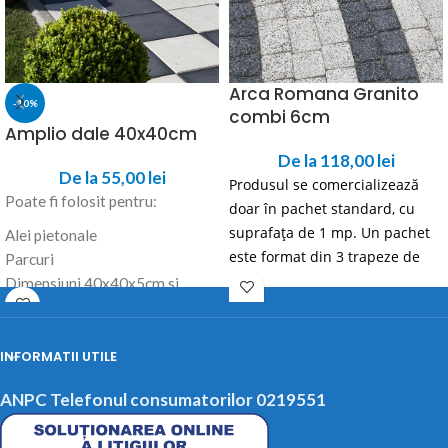
Arca Romana Granito
-10%
combi 6cm
Amplio dale 40x40cm
De la
118,00
lei
De la
55,00
lei
Produsul se comercializează
Poate fi folosit pentru:
doar în pachet standard, cu
suprafața de 1 mp. Un pachet
Alei pietonale
este format din 3 trapeze de
Parcuri
12x13 cm, 8 trapeze de 12x10.5
Dimensiuni 40x40x5cm si
cm, 9 dreptunghiuri de 12x16.5
40x40x6cm
cm, 18 dreptunghiuri 12x18 cm,
și 27 pătrate de 12x12 cm.
INFORMATII UTILE
ANPC Telefonul consumatorilor 0219551