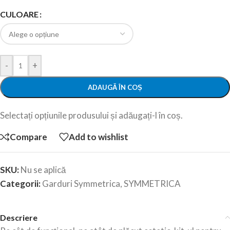
CULOARE
-
+
ADAUGĂ ÎN COȘ
Selectați opțiunile produsului și adăugați-l în coș.
Compare
Add to wishlist
SKU:
Nu se aplică
Categorii:
Garduri Symmetrica
,
SYMMETRICA
Descriere