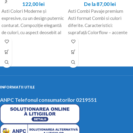
122,00
lei
De la
87,00
lei
Asti Colori Moderne și
Asti Combi Pavaje premium
expresive, cu un design puternic
Asti format Combi si culori
conturat. Compoziție elegantă
diferite. Caracteristici:
de culori, cu aspect deosebit al
suprafață Colorflow – accente
suprafeței, completat
individuale de culoare format cu
INFORMATII UTILE
ANPC Telefonul consumatorilor 0219551