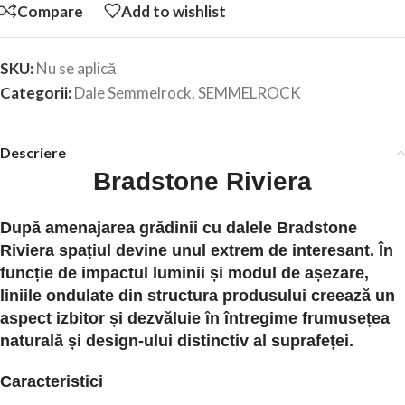
Compare
Add to wishlist
SKU:
Nu se aplică
Categorii:
Dale Semmelrock
,
SEMMELROCK
Descriere
Bradstone Riviera
După amenajarea grădinii cu dalele Bradstone
Riviera spațiul devine unul extrem de interesant. În
funcție de impactul luminii și modul de așezare,
liniile ondulate din structura produsului creează un
aspect izbitor și dezvăluie în întregime frumusețea
naturală și design-ului distinctiv al suprafeței.
Caracteristici