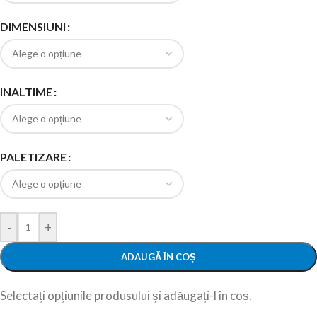
DIMENSIUNI
INALTIME
PALETIZARE
-
+
ADAUGĂ ÎN COȘ
Selectați opțiunile produsului și adăugați-l în coș.