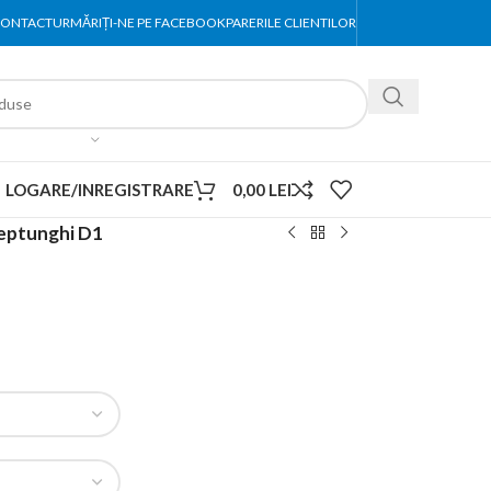
ONTACT
URMĂRIȚI-NE PE FACEBOOK
PARERILE CLIENTILOR
LOGARE/INREGISTRARE
0,00
LEI
eptunghi D1