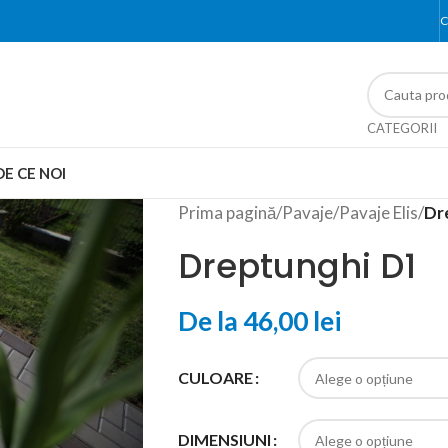
C
CATEGORII
DE CE NOI
Prima pagină
/
Pavaje
/
Pavaje Elis
/
Dr
Dreptunghi D1
De la
46,00
lei
CULOARE
DIMENSIUNI