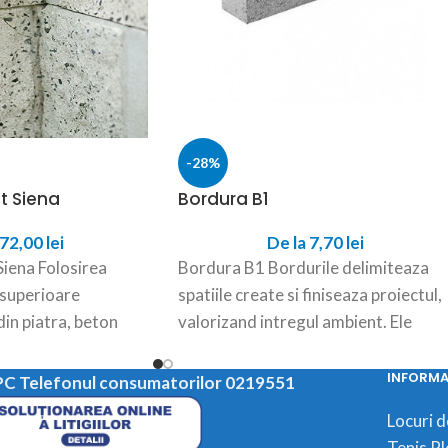
-28%
lt Siena
Bordura B1
72,00
lei
De la
7,70
lei
Siena Folosirea
Bordura B1 Bordurile delimiteaza
, superioare
spatiile create si finiseaza proiectul,
 din piatra, beton
valorizand intregul ambient. Ele
torita timpului
incadreaza si dau forma concreta
aleilor, strazilor,
INFORMAT
C Telefonul consumatorilor 0219551
Locuri 
Tenis Pl