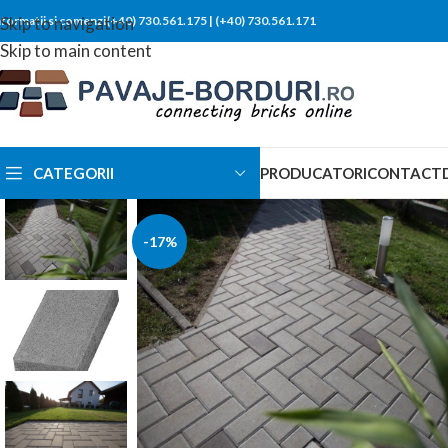
nformatii si comenzi(+40) 730.561.175
Skip to navigation
|
(+40) 730.561.171
Skip to main content
CATEGORII
PRODUCATORI
CONTACT
-17%