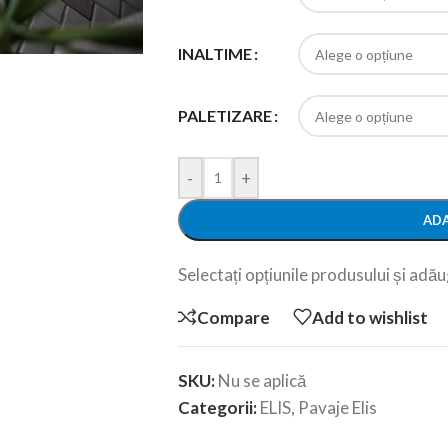
INALTIME
PALETIZARE
-
+
ADA
Selectați opțiunile produsului și adăug
Compare
Add to wishlist
SKU:
Nu se aplică
Categorii:
ELIS
,
Pavaje Elis