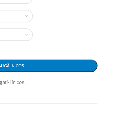
UGĂ ÎN COȘ
ați-l în coș.