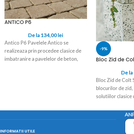
ANTICO P6
De la
134,00
lei
Antico P6 Pavelele Antico se
-9%
realizeaza prin procedee clasice de
imbatranire a pavelelor de beton,
Bloc Zid de Co
obtinandu-se astfel un aspect care
De la
Bloc Zid de Colt 
blocurilor de zid
solutiilor clasice
monolit, lemn, da
scurt
ANP
INFORMATII UTILE