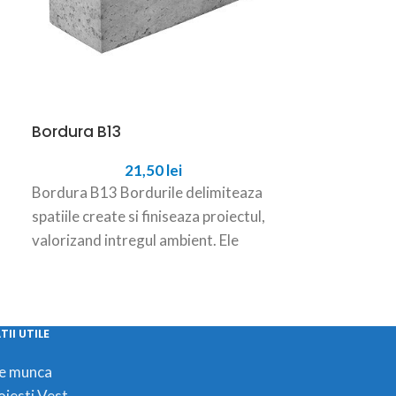
Bordura B13
Bordura B2
21,50
lei
Bordura B13 Bordurile delimiteaza
Bordura B2 Bo
spatiile create si finiseaza proiectul,
spatiile create
valorizand intregul ambient. Ele
valorizand int
incadreaza si dau forma concreta
incadreaza si
aleilor, strazilor,
aleilor, strazil
II UTILE
de munca
oiesti Vest