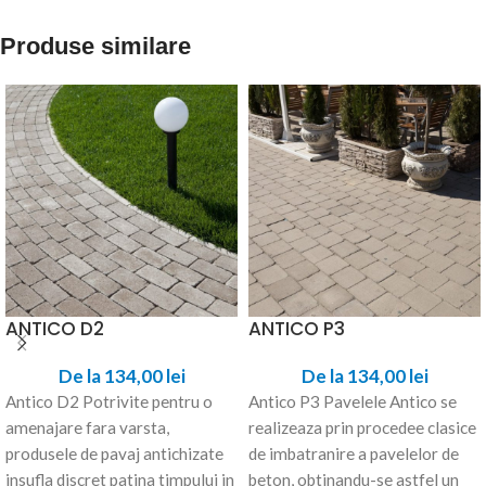
Produse similare
ANTICO D2
ANTICO P3
De la
134,00
lei
De la
134,00
lei
Antico D2 Potrivite pentru o
Antico P3 Pavelele Antico se
amenajare fara varsta,
realizeaza prin procedee clasice
produsele de pavaj antichizate
de imbatranire a pavelelor de
insufla discret patina timpului in
beton, obtinandu-se astfel un