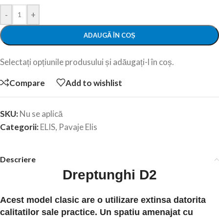
-
+
ADAUGĂ ÎN COȘ
Selectați opțiunile produsului și adăugați-l în coș.
Compare
Add to wishlist
SKU:
Nu se aplică
Categorii:
ELIS
,
Pavaje Elis
Descriere
Dreptunghi D2
Acest model clasic are o utilizare extinsa datorita
calitatilor sale practice. Un spatiu amenajat cu