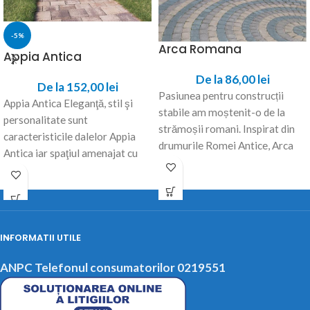
-5%
Arca Romana
Appia Antica
De la
86,00
lei
De la
152,00
lei
Pasiunea pentru construcții
Appia Antica Eleganţă, stil şi
stabile am moștenit-o de la
personalitate sunt
strămoșii romani. Inspirat din
caracteristicile dalelor Appia
drumurile Romei Antice, Arca
Antica iar spaţiul amenajat cu
Romana este un produs
aceste dale devine locul de
INFORMATII UTILE
ANPC Telefonul consumatorilor 0219551