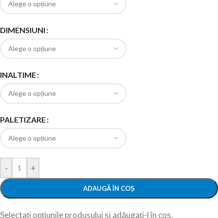
DIMENSIUNI
INALTIME
PALETIZARE
-
+
ADAUGĂ ÎN COȘ
Selectați opțiunile produsului și adăugați-l în coș.