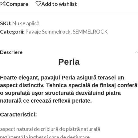
Compare
Add to wishlist
SKU:
Nu se aplică
Categorii:
Pavaje Semmelrock
,
SEMMELROCK
Descriere
Perla
Foarte elegant, pavajul Perla asigură terasei un
aspect distinctiv. Tehnica specială de finisaj conferă
o suprafață ușor structurată dezvăluind piatra
naturală ce creează reflexii perlate.
Caracteristici:
aspect natural de criblură de piatră naturală
rezistență la îngheț și sare de degivrare