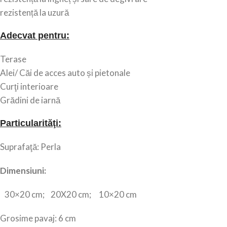
rezistență la uzură
Adecvat pentru:
Terase
Alei/
Căi de acces auto și pietonale
Curţi interioare
Grădini de iarnă
Particularităţi:
Suprafaţă: Perla
Dimensiuni:
30×20 cm; 20X20 cm; 10×20 cm
Grosime pavaj: 6 cm