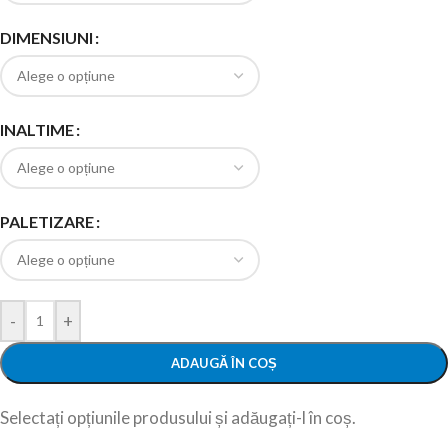
DIMENSIUNI
INALTIME
PALETIZARE
-
+
ADAUGĂ ÎN COȘ
Selectați opțiunile produsului și adăugați-l în coș.