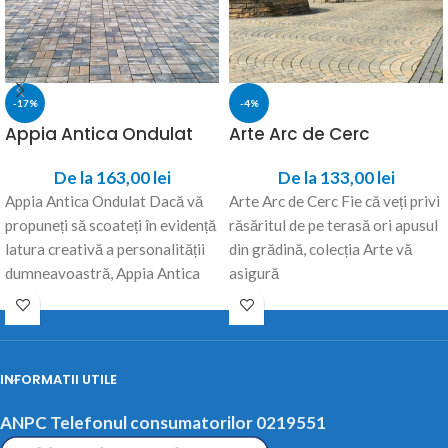
-17%
-4%
Appia Antica Ondulat
Arte Arc de Cerc
De la
163,00
lei
De la
133,00
lei
Appia Antica Ondulat Dacă vă
Arte Arc de Cerc Fie că veți privi
propuneți să scoateți în evidență
răsăritul de pe terasă ori apusul
latura creativă a personalității
din grădină, colecția Arte vă
dumneavoastră, Appia Antica
asigură
este pavajul potrivit.
INFORMATII UTILE
ANPC Telefonul consumatorilor 0219551