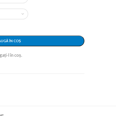
UGĂ ÎN COȘ
ați-l în coș.