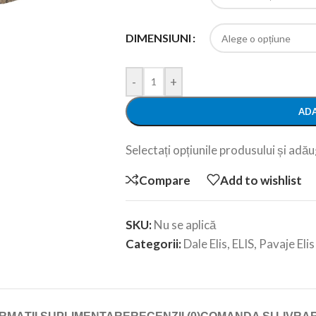
DIMENSIUNI
-
+
ADA
Selectați opțiunile produsului și adăug
Compare
Add to wishlist
SKU:
Nu se aplică
Categorii:
Dale Elis
,
ELIS
,
Pavaje Elis