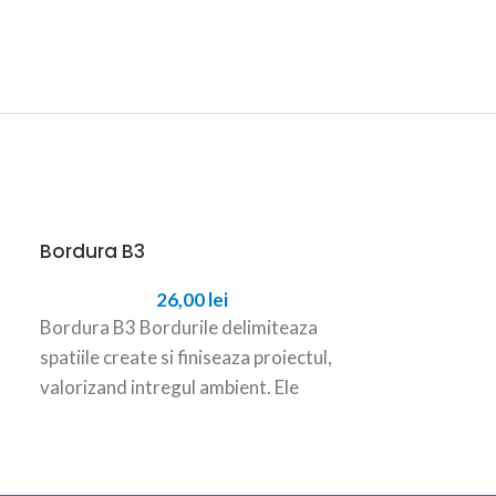
Bordura B3
-28%
26,00
lei
Bordura B5
Bordura B3 Bordurile delimiteaza
De
spatiile create si finiseaza proiectul,
Bordura B5 Bo
valorizand intregul ambient. Ele
spatiile create
incadreaza si dau forma concreta
valorizand int
aleilor, strazilor,
incadreaza si