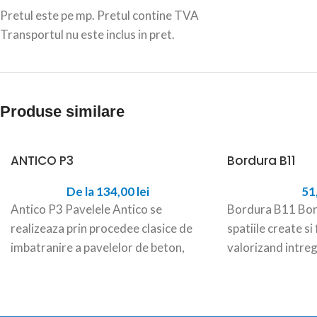
Pretul este pe mp. Pretul contine TVA
Transportul nu este inclus in pret.
Produse similare
ANTICO P3
Bordura B11
De la
134,00
lei
51
Antico P3 Pavelele Antico se
Bordura B11 Bord
realizeaza prin procedee clasice de
spatiile create si
imbatranire a pavelelor de beton,
valorizand intreg
obtinandu-se astfel un aspect care
incadreaza si da
aleilor, strazilor,