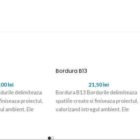
Bordura B13
,00
lei
21,50
lei
urile delimiteaza
Bordura B13 Bordurile delimiteaza
 finiseaza proiectul,
spatiile create si finiseaza proiectul,
ul ambient. Ele
valorizand intregul ambient. Ele
u forma concreta
incadreaza si dau forma concreta
aleilor, strazilor,