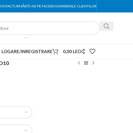
ONTACT
URMĂRIȚI-NE PE FACEBOOK
PARERILE CLIENTILOR
LOGARE/INREGISTRARE
0,00
LEI
 D10