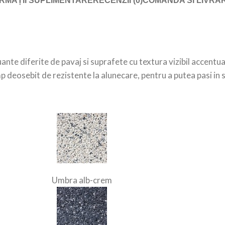
RMAȚII SUPLIMENTARE
RECENZII (0)
COMANDA SI LIVRA
nte diferite de pavaj si suprafete cu textura vizibil accentua
mp deosebit de rezistente la alunecare, pentru a putea pasi in 
Umbra alb-crem