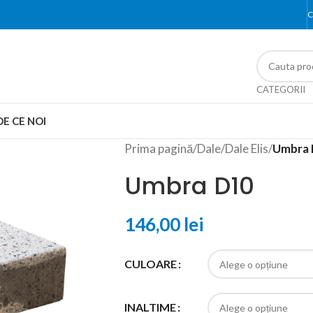
C
CATEGORII
DE CE NOI
Prima pagină
/
Dale
/
Dale Elis
/
Umbra
Umbra D10
146,00
lei
CULOARE
INALTIME