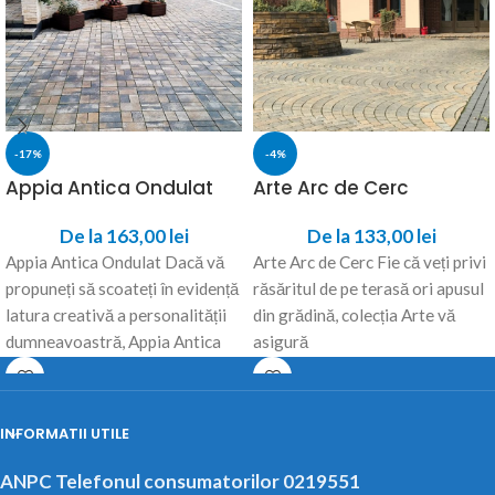
-17%
-4%
Appia Antica Ondulat
Arte Arc de Cerc
De la
163,00
lei
De la
133,00
lei
Appia Antica Ondulat Dacă vă
Arte Arc de Cerc Fie că veți privi
propuneți să scoateți în evidență
răsăritul de pe terasă ori apusul
latura creativă a personalității
din grădină, colecția Arte vă
dumneavoastră, Appia Antica
asigură
este pavajul potrivit.
INFORMATII UTILE
ANPC Telefonul consumatorilor 0219551