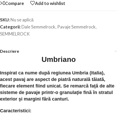
Compare
Add to wishlist
SKU:
Nu se aplică
Categorii:
Dale Semmelrock
,
Pavaje Semmelrock
,
SEMMELROCK
Descriere
Umbriano
Inspirat ca nume după regiunea Umbria (Italia),
acest pavaj are aspect de piatră naturală tăiată,
fiecare element fiind unicat. Se remarcă faţă de alte
sisteme de pavaje printr-o granulaţie fină în stratul
exterior şi margini fără canturi.
Caracteristici: