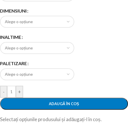
DIMENSIUNI
INALTIME
PALETIZARE
-
+
ADAUGĂ ÎN COȘ
Selectați opțiunile produsului și adăugați-l în coș.