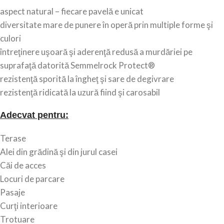
aspect natural – fiecare pavelă e unicat
diversitate mare de punere în operă prin multiple forme şi
culori
întreţinere uşoară şi aderenţă redusă a murdăriei pe
suprafaţă datorită Semmelrock Protect®
rezistenţă sporită la îngheţ şi sare de degivrare
rezistenţă ridicată la uzură fiind şi carosabil
Adecvat pentru:
Terase
Alei din grădină şi din jurul casei
Căi de acces
Locuri de parcare
Pasaje
Curţi interioare
Trotuare